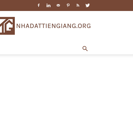
Nhà
Đất
Tiền
Giang