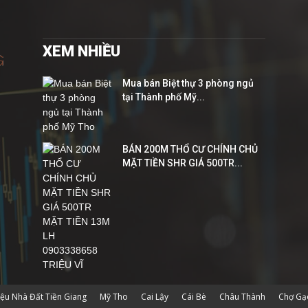
XEM NHIỀU
Mua bán Biệt thự 3 phòng ngủ
tại Thành phố Mỹ...
BÁN 200M THỔ CƯ CHÍNH CHỦ
MẶT TIỀN SHR GIÁ 500TR...
hiệu Nhà Đất Tiền Giang
Mỹ Tho
Cai Lậy
Cái Bè
Châu Thành
Chợ Gạ