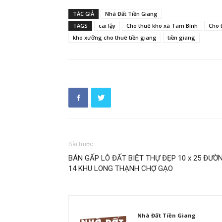
TÁC GIẢ
Nhà Đất Tiền Giang
TAGS
cai lậy
Cho thuê kho xã Tam Bình
Cho 
kho xưởng cho thuê tiền giang
tiền giang
Bài trước
BÁN GẤP LÔ ĐẤT BIỆT THỰ ĐẸP 10 x 25 ĐƯỜ
14 KHU LONG THẠNH CHỢ GẠO
Nhà Đất Tiền Giang