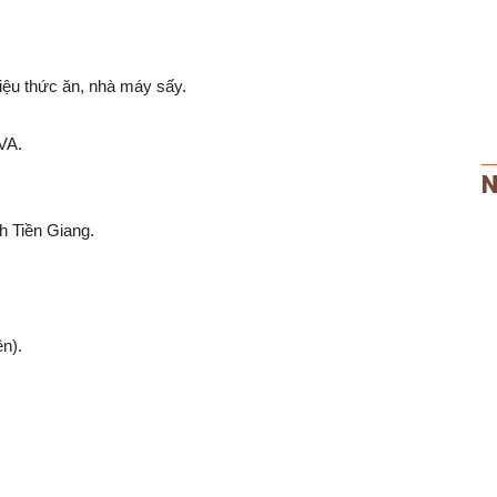
iệu thức ăn, nhà máy sấy.
VA.
N
nh Tiền Giang.
ên).