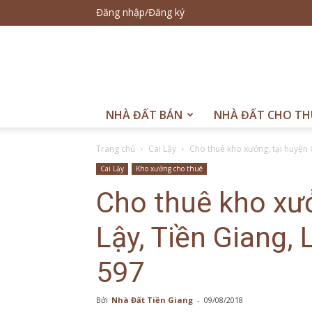
Đăng nhập/Đăng ký
NHÀ ĐẤT BÁN
NHÀ ĐẤT CHO TH
Trang chủ
Cai Lậy
Cho thuê kho xưởng, tại huyện Ca
Cai Lậy
Kho xưởng cho thuê
Cho thuê kho xưở
Lậy, Tiền Giang,
597
Bởi
Nhà Đất Tiền Giang
-
09/08/2018