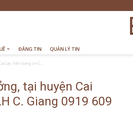
UÊ
ĐĂNG TIN
QUẢN LÝ TIN
i Lậy, Tiền Giang, LH C....
ng, tại huyện Cai
 LH C. Giang 0919 609