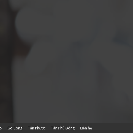
o
Gò Công
Tân Phước
Tân Phú Đông
Liên hệ