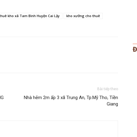
thuê kho xã Tam Bình Huyện Cai Lậy
kho xưởng cho thuê
Đ
Bài tiếp theo
NG
Nhà hẻm 2m ấp 3 xã Trung An, Tp.Mỹ Tho, Tiền
Giang