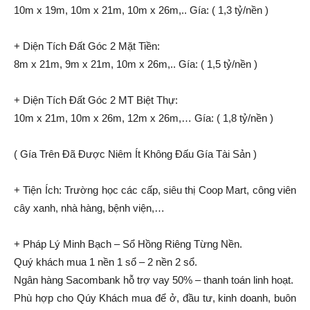
10m x 19m, 10m x 21m, 10m x 26m,.. Gía: ( 1,3 tỷ/nền )
+ Diện Tích Đất Góc 2 Mặt Tiền:
8m x 21m, 9m x 21m, 10m x 26m,.. Gía: ( 1,5 tỷ/nền )
+ Diện Tích Đất Góc 2 MT Biệt Thự:
10m x 21m, 10m x 26m, 12m x 26m,… Gía: ( 1,8 tỷ/nền )
( Gía Trên Đã Được Niêm Ít Không Đấu Gía Tài Sản )
+ Tiện Ích: Trường học các cấp, siêu thị Coop Mart, công viên
cây xanh, nhà hàng, bệnh viện,…
+ Pháp Lý Minh Bạch – Sổ Hồng Riêng Từng Nền.
Quý khách mua 1 nền 1 sổ – 2 nền 2 sổ.
Ngân hàng Sacombank hỗ trợ vay 50% – thanh toán linh hoạt.
Phù hợp cho Qúy Khách mua để ở, đầu tư, kinh doanh, buôn