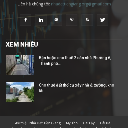
Liên hệ chúng tôi:
nhadattiengiang.org@gmail.com
XEM NHIỀU
Bán hoặc cho thuê 2 căn nhà Phường 6,
Thành phố...
Cho thuê đất thổ cư xây nhà ở, xưởng, kho
lâu...
Giới thiệu Nhà Đất Tiền Giang
Mỹ Tho
Cai Lậy
Cái Bè